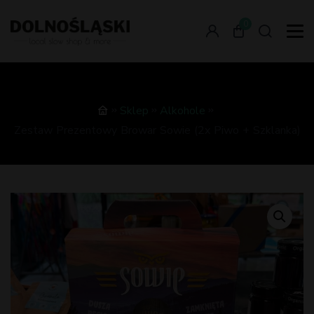
0
Sklep
Alkohole
Zestaw Prezentowy Browar Sowie (2x Piwo + Szklanka)