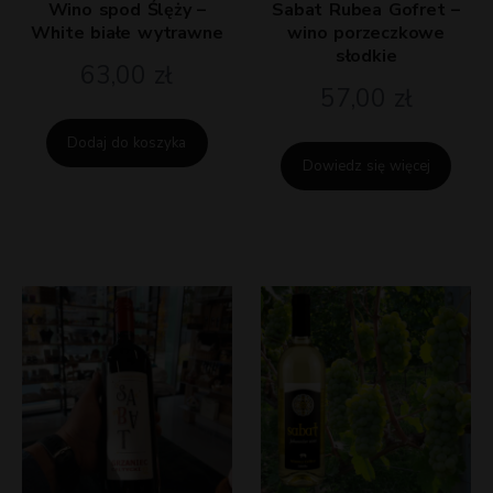
Wino spod Ślęży –
Sabat Rubea Gofret –
White białe wytrawne
wino porzeczkowe
słodkie
63,00
zł
57,00
zł
Dodaj do koszyka
Dowiedz się więcej