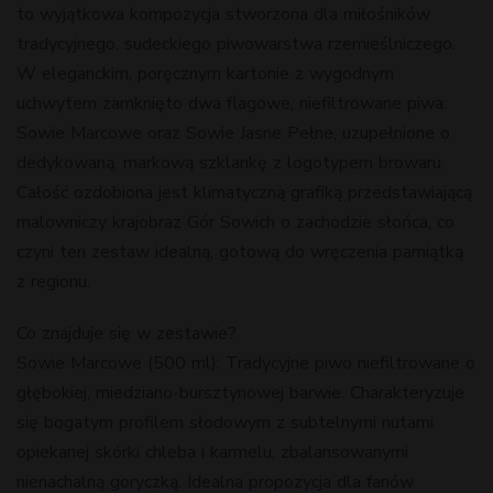
to wyjątkowa kompozycja stworzona dla miłośników
tradycyjnego, sudeckiego piwowarstwa rzemieślniczego.
W eleganckim, poręcznym kartonie z wygodnym
uchwytem zamknięto dwa flagowe, niefiltrowane piwa:
Sowie Marcowe oraz Sowie Jasne Pełne, uzupełnione o
dedykowaną, markową szklankę z logotypem browaru.
Całość ozdobiona jest klimatyczną grafiką przedstawiającą
malowniczy krajobraz Gór Sowich o zachodzie słońca, co
czyni ten zestaw idealną, gotową do wręczenia pamiątką
z regionu.
Co znajduje się w zestawie?
Sowie Marcowe (500 ml): Tradycyjne piwo niefiltrowane o
głębokiej, miedziano-bursztynowej barwie. Charakteryzuje
się bogatym profilem słodowym z subtelnymi nutami
opiekanej skórki chleba i karmelu, zbalansowanymi
nienachalną goryczką. Idealna propozycja dla fanów