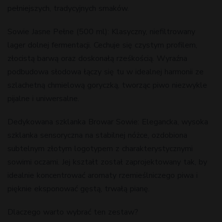
pełniejszych, tradycyjnych smaków.
Sowie Jasne Pełne (500 ml): Klasyczny, niefiltrowany
lager dolnej fermentacji. Cechuje się czystym profilem,
złocistą barwą oraz doskonałą rześkością. Wyraźna
podbudowa słodowa łączy się tu w idealnej harmonii ze
szlachetną chmielową goryczką, tworząc piwo niezwykle
pijalne i uniwersalne.
Dedykowana szklanka Browar Sowie: Elegancka, wysoka
szklanka sensoryczna na stabilnej nóżce, ozdobiona
subtelnym złotym logotypem z charakterystycznymi
sowimi oczami. Jej kształt został zaprojektowany tak, by
idealnie koncentrować aromaty rzemieślniczego piwa i
pięknie eksponować gęstą, trwałą pianę.
Dlaczego warto wybrać ten zestaw?