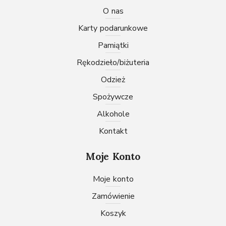
na
O nas
stronie
karty podarunkowe
produktu
pamiątki
rękodzieło/biżuteria
odzież
spożywcze
Alkohole
Kontakt
Moje Konto
Moje konto
Zamówienie
Koszyk