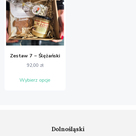
Zestaw 7 – Ślężański
92,00
zł
Ten
Wybierz opcje
produkt
ma
wiele
wariantów.
Opcje
można
Dolnośląski
wybrać