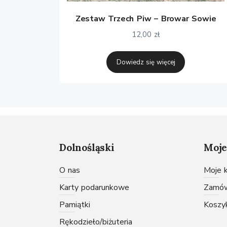
Zestaw Trzech Piw – Browar Sowie
12,00
zł
Dowiedz się więcej
Dolnośląski
Moje
O nas
Moje
karty podarunkowe
Zamó
pamiątki
Koszy
rękodzieło/biżuteria