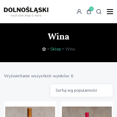
0
Wina
Sklep
Wina
Posortowane
Wyświetlanie wszystkich wyników: 6
według
popularności