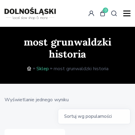
0
most grunwaldzki
historia
Sklep
most grunwaldzki historia
Wyświetlanie jednego wyniku