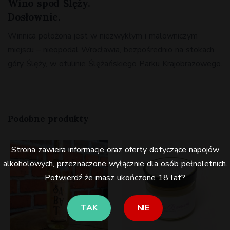
Wino spod Ślęży.
Dosłownie.
Winnica położona jest w niezwykłym i malowniczym
miejscu – nieopodal Wrocławia, bezpośrednio na stokach
góry Ślęży, w otulinie Ślężańskiego Parku Krajobrazowego.
Podobne produkty
Strona zawiera informacje oraz oferty dotyczące napojów
alkoholowych, przeznaczone wyłącznie dla osób pełnoletnich.
Potwierdź że masz ukończone 18 lat?
TAK
NIE