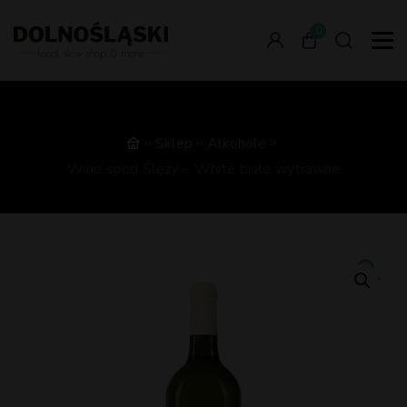
0
Sklep
Alkohole
Wino spod Ślęży – White białe wytrawne