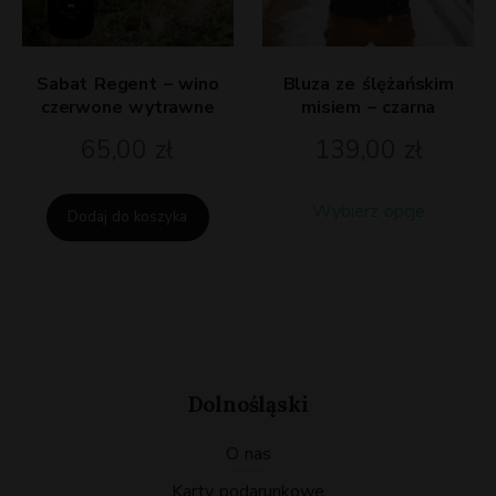
Sabat Regent – wino
Bluza ze ślężańskim
czerwone wytrawne
misiem – czarna
65,00
zł
139,00
zł
Ten
Wybierz opcje
Dodaj do koszyka
produkt
ma
wiele
wariantó
Opcje
można
wybrać
Dolnośląski
na
O nas
stronie
produktu
karty podarunkowe