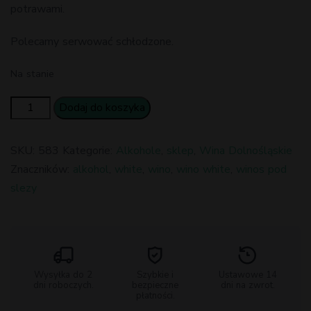
potrawami.
Polecamy serwować schłodzone.
Na stanie
ilość
Dodaj do koszyka
Wino
spod
SKU:
583
Kategorie:
Alkohole
,
sklep
,
Wina Dolnośląskie
Ślęży
Znaczników:
alkohol
,
white
,
wino
,
wino white
,
winos pod
-
slezy
White
białe
wytrawne
Wysyłka do 2
Szybkie i
Ustawowe 14
dni roboczych.
bezpieczne
dni na zwrot.
płatności.