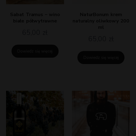
Sabat Tramus – wino
NaturBonum krem
białe półwytrawne
naturalny oliwkowy 200
ml
65,00
zł
65,00
zł
Dowiedz się więcej
Dowiedz się więcej